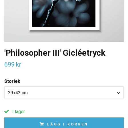
'Philosopher III' Gicléetryck
699 kr
Storlek
29x42 cm
I lager
LÄGG I KORGEN