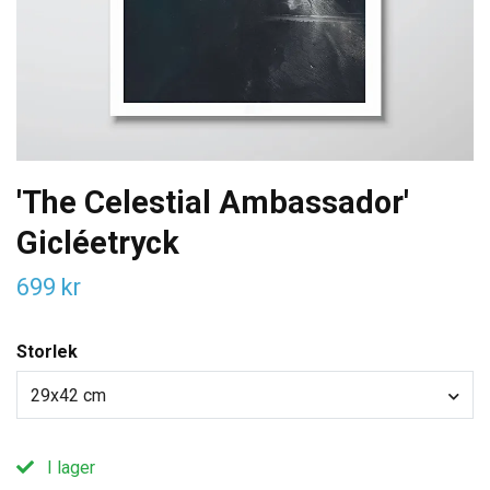
'The Celestial Ambassador'
Gicléetryck
699 kr
Storlek
29x42 cm
I lager